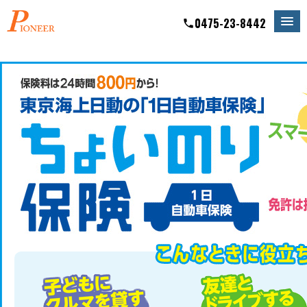
0475-23-8442
phone