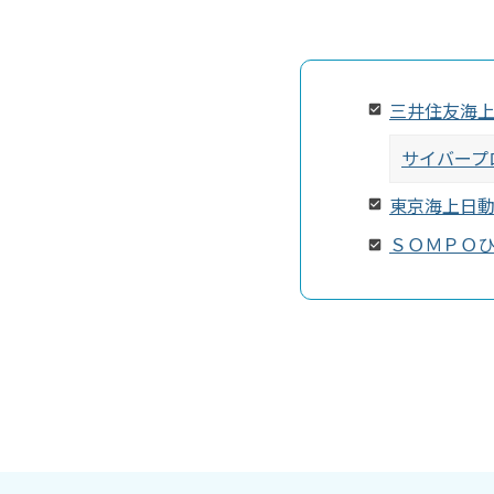
三井住友海
サイバープ
東京海上日
ＳＯＭＰＯ