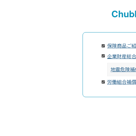
Chu
保険商品ご
企業財産総
地震危険補
労働組合補